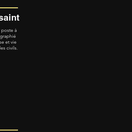
saint
n poste à
ographié
e et vie
s civils.