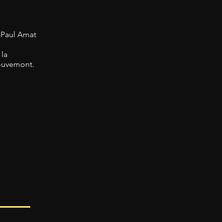
n-Paul Amat
 la
ouvemont.